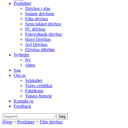
Produkter
Drivhus i glas
Smarte drivhuse
Film drivhus
Semi lukket drivhus
PC drivhus
Fotovoltaisk drivhus
Have Drivhus
Avl Drivhus
Drivhus tilbehør
Nyheder
Ny
viden
Sag
Om os
Selskabet
Vores certifikat
Fabrikstur
Yutuos historie
Kontakt os
Feedback
Hjem
>
Produkter
>
Film drivhus