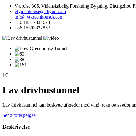
Værelse 305, Videnskabelig Forskning Bygning, Zhengzhou Fr
ytgreenhouse@aliyun.com
info@ytgreenhouses.com
+86 18317834673
+86 15303822852
1
/
3
Lav drivhustunnel
Lav drivhustunnel kan beskytte afgrøder mod vind, regn og sygdomm
Send forespørgsel
Beskrivelse