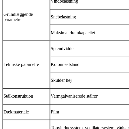
Vindbelastning
Grundlæggende
Snebelastning
parametre
Maksimal drænkapacitet
Spændvidde
Tekniske parametre
Kolonneafstand
Skulder høj
Stålkonstruktion
Varmgalvaniserede stålrør
Dækmateriale
Film
Topvinduesystem, ventilatorsystem, vådgar