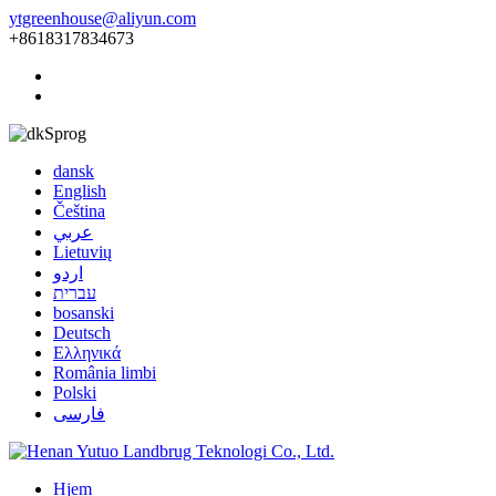
ytgreenhouse@aliyun.com
+8618317834673
Sprog
dansk
English
Čeština
عربي
Lietuvių
اردو
עברית
bosanski
Deutsch
Ελληνικά
România limbi
Polski
فارسی
Hjem