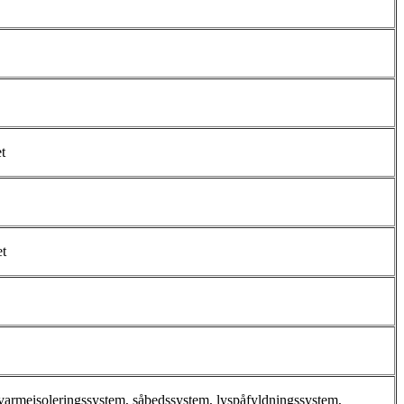
t
et
varmeisoleringssystem, såbedssystem, lyspåfyldningssystem,